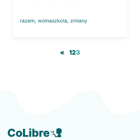
razem
, 
wolnaszkola
, 
zmiany
«
1
2
3